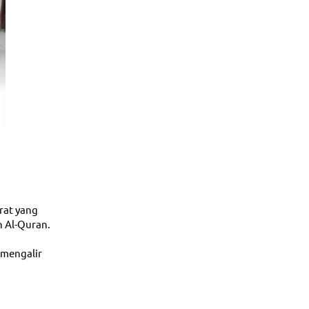
rat yang 
h Al-Quran.
mengalir 