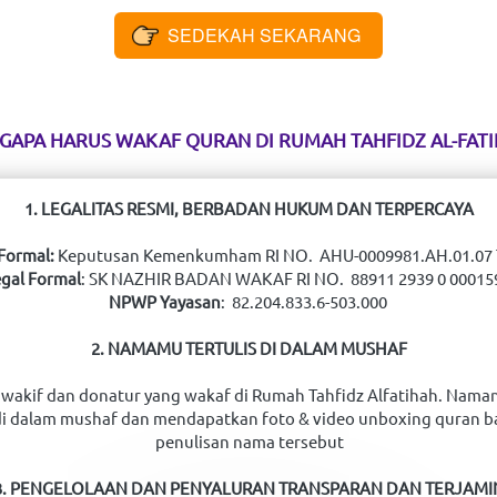
SEDEKAH SEKARANG
`
GAPA HARUS WAKAF QURAN DI RUMAH TAHFIDZ AL-FAT
1. LEGALITAS RESMI, BERBADAN HUKUM DAN TERPERCAYA
Formal: 
Keputusan Kemenkumham RI NO.  AHU-0009981.AH.01.07 
gal Formal
NPWP Yayasan
: 
82.204.833.6-503.000 
2. NAMAMU TERTULIS DI DALAM MUSHAF
wakif dan donatur yang wakaf di Rumah Tahfidz Alfatihah. Naman
 di dalam mushaf dan mendapatkan foto & video unboxing quran ba
penulisan nama tersebut
3. PENGELOLAAN DAN PENYALURAN TRANSPARAN DAN TERJAMI