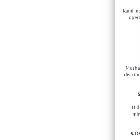
Kami me
opera
Mushaf
distrib
Did
min
6. 