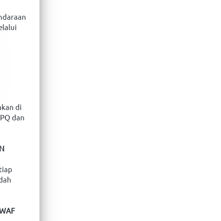
ndaraan 
alui 
kan di 
TPQ dan 
AN
iap 
dah 
WAF 