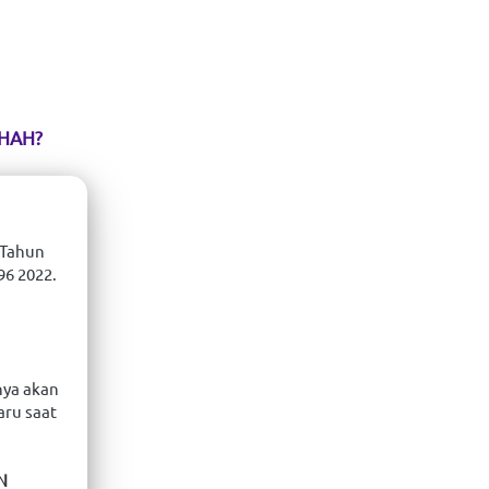
IHAH?
Tahun 
: SK NAZHIR BADAN WAKAF RI NO.  88911 2939 0 0001596 2022. 
ya akan 
ru saat 
N