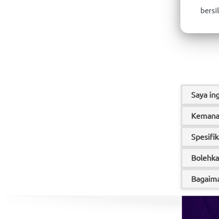
bersi
Saya in
Kemana 
Spesifi
Bolehka
Bagaima