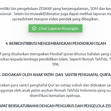
miliki tim pengelolaan ZISWAF yang berpengalaman, SDM dan ke
sional . Selain itu muwakif/donatur juga dapat melihat laporan mel
spreadsheet maupun video pendek yang dibagikan.
`
Lihat Laporan Keuangan
4. BERKONTRIBUSI MENGEMBANGKAN PENDIDIKAN ISLAM
 yang disalurkan merupakan Mushaf quran khusus hafalan yang a
usikan kepada lembaga pendidikan islam. Seperti Rumah Tahfidz, 
TPA.
5. DIDOAKAN OLEH ANAK YATIM  DAN  SANTRI PENGHAFAL QUR'
oakan para santri penghafal Qur'an setiap subuh dan didoakan set
ggunya oleh anak yatim asuhan Rumah Tahfidz Indonesia yang su
diverifikasi kematian ayahnya. 
DAPAT BERSILATURAHMI DENGAN PENGURUS DAN PENGELOLA ZIS