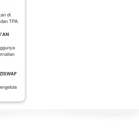
n di 
 dan TPA.
R'AN
nggunya 
matian 
ZISWAF 
ngelola 