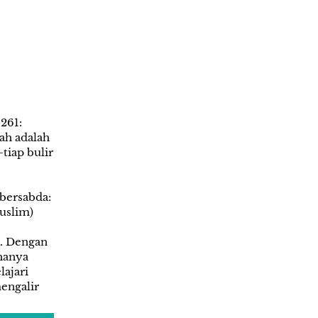
261:
h adalah 
iap bulir 
bersabda:
uslim) 
. Dengan 
hanya 
jari 
engalir 