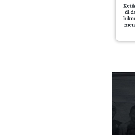
Ketik
di d
hikm
meng