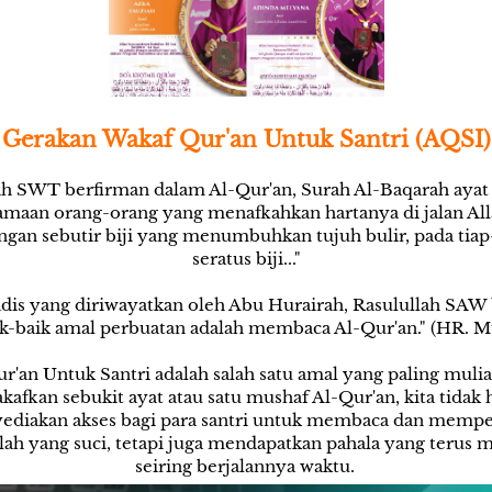
Gerakan Wakaf Qur'an Untuk Santri (AQSI)
ah SWT berfirman dalam Al-Qur'an, Surah Al-Baqarah ayat 
aan orang-orang yang menafkahkan hartanya di jalan Alla
gan sebutir biji yang menumbuhkan tujuh bulir, pada tiap-t
seratus biji..."
dis yang diriwayatkan oleh Abu Hurairah, Rasulullah SAW 
k-baik amal perbuatan adalah membaca Al-Qur'an." (HR. M
r'an Untuk Santri adalah salah satu amal yang paling mulia
afkan sebukit ayat atau satu mushaf Al-Qur'an, kita tidak 
diakan akses bagi para santri untuk membaca dan mempela
lah yang suci, tetapi juga mendapatkan pahala yang terus m
seiring berjalannya waktu. 