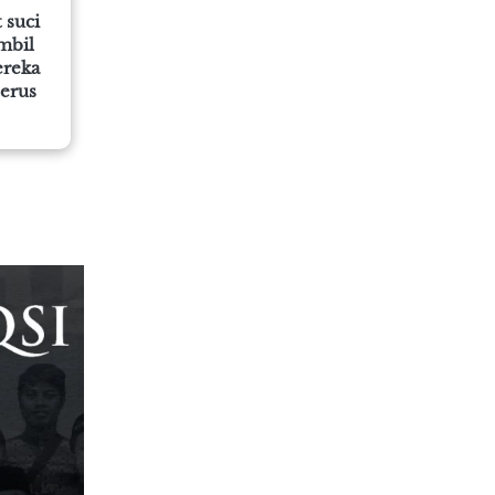
suci 
bil 
reka 
erus 