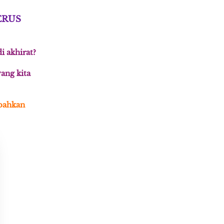
RUS 
i akhirat? 
ang kita 
bahkan 