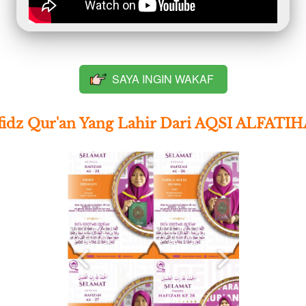
SAYA INGIN WAKAF
`
fidz Qur'an Yang Lahir Dari AQSI ALFATI