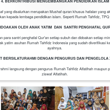
4. BERKONTRIBUSI MENGEMBANGKAN PENDIDIKAN ISLAM
f yang disalurkan merupakan Mushaf quran khusus hafalan yang aka
sikan kepada lembaga pendidikan islam. Seperti Rumah Tahfidz, TPQ
DIDOAKAN OLEH ANAK YATIM  DAN  SANTRI PENGHAFAL QU
n para santri penghafal Qur'an setiap subuh dan didoakan setiap mi
ak yatim asuhan Rumah Tahfidz Indonesia yang sudah diverifikasi ke
ayahnya. 
AT BERSILATURAHMI DENGAN PENGURUS DAN PENGELOLA 
urahmi langsung dengan pengurus Rumah Tahfidz Alfatihah maupun pe
ziswaf Alfatihah. 