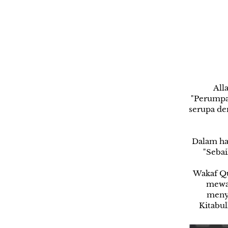
All
"Perumpam
serupa den
Dalam ha
"Sebai
Wakaf Qu
mewak
menye
Kitabul