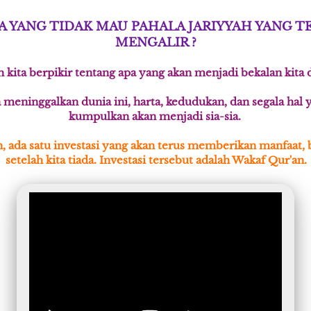
A YANG TIDAK MAU PAHALA JARIYYAH YANG TE
MENGALIR ?
 kita berpikir tentang apa yang akan menjadi bekalan kita d
a meninggalkan dunia ini, harta, kedudukan, dan segala hal y
kumpulkan akan menjadi sia-sia. 
 ada satu investasi yang akan terus memberikan manfaat, 
setelah kita tiada. Investasi tersebut adalah Wakaf Qur'an.