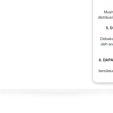
Musha
distribu
5. 
Didoaka
oleh an
6. DAP
bersilat