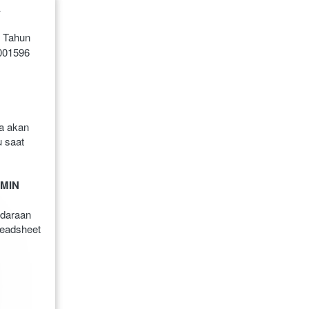
A
Tahun 
01596 
a akan 
 saat 
MIN
daraan 
readsheet 