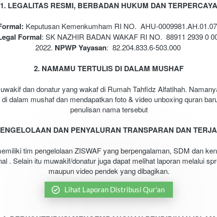
1. LEGALITAS RESMI, BERBADAN HUKUM DAN TERPERCAY
Formal: 
Keputusan Kemenkumham RI NO.  AHU-0009981.AH.01.07 
Legal Formal
: SK NAZHIR BADAN WAKAF RI NO.  88911 2939 0 00
2022. 
NPWP Yayasan
: 
82.204.833.6-503.000 
2. NAMAMU TERTULIS DI DALAM MUSHAF
uwakif dan donatur yang wakaf di Rumah Tahfidz Alfatihah. Namany
is di dalam mushaf dan mendapatkan foto & video unboxing quran baru
penulisan nama tersebut
 PENGELOLAAN DAN PENYALURAN TRANSPARAN DAN TERJA
emiliki tim pengelolaan ZISWAF yang berpengalaman, SDM dan ken
al . Selain itu muwakif/donatur juga dapat melihat laporan melalui sp
maupun video pendek yang dibagikan.
`
Lihat Laporan Distribusi Qur'an