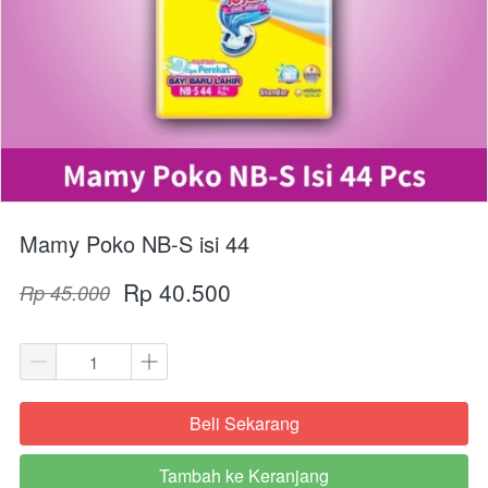
Mamy Poko NB-S isi 44
Rp 40.500
Rp 45.000
Beli Sekarang
`
Tambah ke Keranjang
`