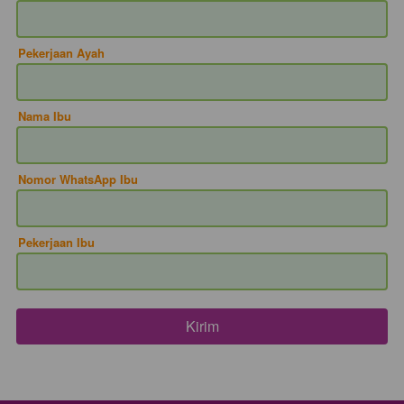
Pekerjaan Ayah
Nama Ibu
Error
Nomor WhatsApp Ibu
Mohon Maaf! Sepertinya ada masalah. 
Tolong refresh browser kamu
Pekerjaan Ibu
`
Kembali
Kirim
`