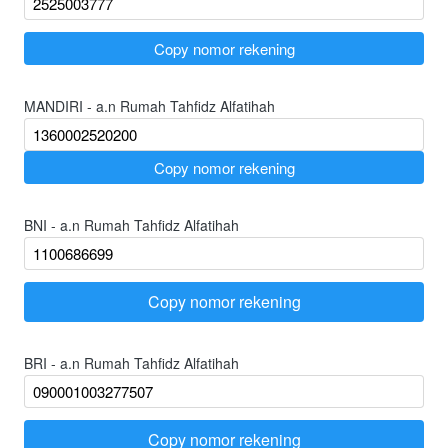
`
Copy nomor rekening
MANDIRI - a.n Rumah Tahfidz Alfatihah
`
Copy nomor rekening
BNI - a.n Rumah Tahfidz Alfatihah
Copy nomor rekening
`
BRI - a.n Rumah Tahfidz Alfatihah
Copy nomor rekening
`