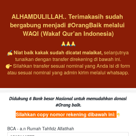
ALHAMDULILLAH.. Terimakasih sudah 
bergabung menjadi #OrangBaik melalui 
WAQI (Wakaf Qur'an Indonesia)
Niat baik kakak sudah dicatat malaikat, 
selanjutnya 
tunaikan dengan transfer direkening di bawah ini.
 Silahkan transfer sesuai nominal yang Anda isi di form 
atau sesuai nominal yang admin kirim melalui whatsapp.
Didukung 6 Bank besar Nasional untuk memudahkan donasi 
#Orang baik.
Silahkan copy nomor rekening dibawah ini: 
BCA - a.n Rumah Tahfidz Alfatihah