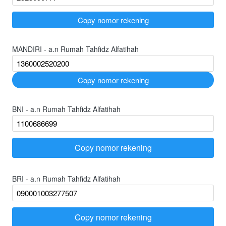
`
Copy nomor rekening
MANDIRI - a.n Rumah Tahfidz Alfatihah
`
Copy nomor rekening
BNI - a.n Rumah Tahfidz Alfatihah
Copy nomor rekening
`
BRI - a.n Rumah Tahfidz Alfatihah
Copy nomor rekening
`