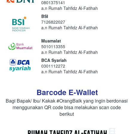
0801375141
a.n Rumah Tahfidz Al-Fatihah
BSI
7126822027
a.n Rumah Tahfidz Al-Fatihah
Muamalat
5010113355
a.n Rumah Tahfidz Al-Fatihah
BCA Syariah
0301112272
a.n Rumah Tahfidz Al-Fatihah
Barcode E-Wallet
Bagi Bapak/ Ibu/ Kakak #OrangBaik yang ingin berdonasi 
menggunakan QR code bisa melakukan scan code 
berikut