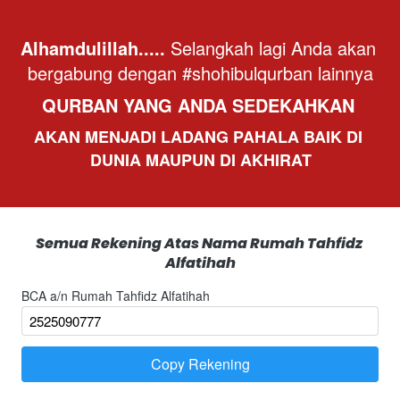
Alhamdulillah.....
 Selangkah lagi Anda akan 
bergabung dengan #shohibulqurban lainnya
QURBAN YANG ANDA SEDEKAHKAN 
AKAN MENJADI LADANG PAHALA BAIK DI 
DUNIA MAUPUN DI AKHIRAT
Semua Rekening Atas Nama Rumah Tahfidz 
Alfatihah
BCA a/n Rumah Tahfidz Alfatihah
Copy Rekening
`