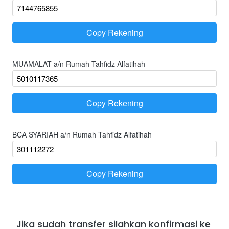
Copy Rekening
`
MUAMALAT a/n Rumah Tahfidz Alfatihah
Copy Rekening
`
BCA SYARIAH a/n Rumah Tahfidz Alfatihah
Copy Rekening
`
Jika sudah transfer silahkan konfirmasi ke 