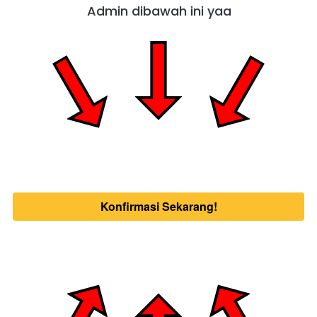
Admin dibawah ini yaa
Konfirmasi Sekarang!
`