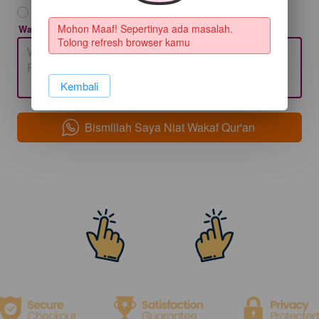
20 Quran A5 | Rp. 2.000.000
Mohon Maaf! Sepertinya ada masalah. 
Wakaf quran atas nama / doa anda?
Tolong refresh browser kamu
`
Kembali
Bismillah Saya Niat Wakaf Qur'an
`