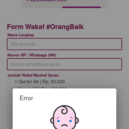
Form Wakaf #OrangBaik
Nama Lengkap
Nomor HP / Whatsapp (WA)
Jumlah Wakaf Mushaf Quran
1 Qur'an A6 | Rp. 50.000
1 Quran A5 | Rp. 100.000
2 Quran A5 | Rp. 200.000
Error
3 Quran A5 | Rp. 300.000
4 Quran A5 | Rp. 400.000
5 Quran A5 | Rp. 500.000
10 Quran A5 | Rp. 1.000.000