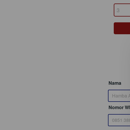
Nama
Nomor W