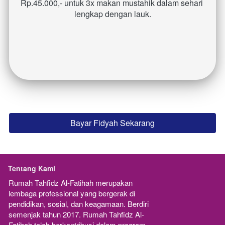
Rp.45.000,- untuk 3x makan mustahik dalam sehari 
lengkap dengan lauk.
Bayar Fidyah Sekarang
`
Tentang Kami
Rumah Tahfidz Al-Fatihah merupakan  
lembaga professional yang bergerak di 
pendidikan, sosial, dan keagamaan. Berdiri 
semenjak tahun 2017. Rumah Tahfidz Al-
Fatihah telah berkontribusi dalam program-