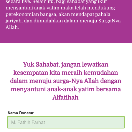
secara live. Selain itu, bagi sahabat yang ikut 
menyantuni anak yatim maka telah mendukung 
perekonomian bangsa, akan mendapat pahala 
jariyah, dan dimudahkan dalam menuju SurgaNya 
Allah.
Yuk Sahabat, jangan lewatkan 
kesempatan kita meraih kemudahan 
dalam menuju surga-Nya Allah dengan 
menyantuni anak-anak yatim bersama 
Alfatihah
Nama Donatur