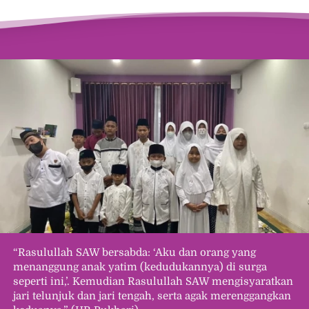
“Rasulullah SAW bersabda: ‘Aku dan orang yang 
menanggung anak yatim (kedudukannya) di surga 
seperti ini,’. Kemudian Rasulullah SAW mengisyaratkan 
jari telunjuk dan jari tengah, serta agak merenggangkan 