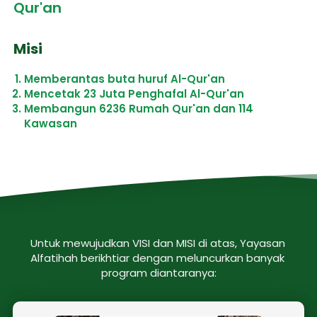
Qur'an
Misi
Memberantas buta huruf Al-Qur'an
Mencetak 23 Juta Penghafal Al-Qur'an
Membangun 6236 Rumah Qur'an dan 114 
Kawasan
Untuk mewujudkan VISI dan MISI di atas, Yayasan 
Alfatihah berikhtiar dengan meluncurkan banyak 
program diantaranya: