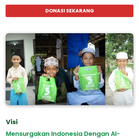
DONASI SEKARANG
`
Visi
Mensurgakan Indonesia Dengan Al-