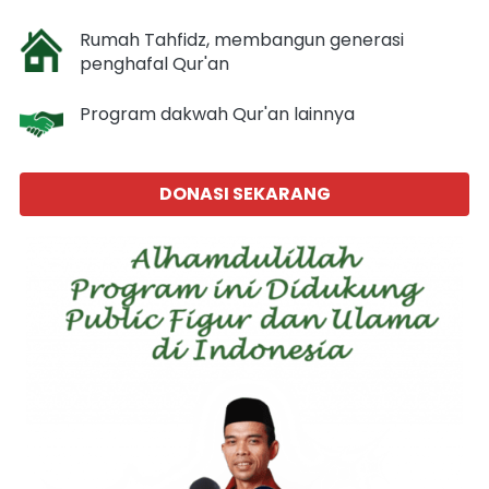
Rumah Tahfidz, membangun generasi 
penghafal Qur'an
Program dakwah Qur'an lainnya
DONASI SEKARANG
`