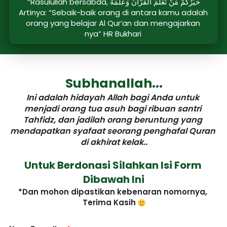
“Rasulullah bersabda, خَيْرُكُمْ مَنْ تَعَلَّمَ اْلقُرْآنَ وَعَلَّمَهُ
Artinya: “Sebaik-baik orang di antara kamu adalah 
orang yang belajar Al Qur’an dan mengajarkan 
nya” HR Bukhari
Subhanallah...
Ini adalah hidayah Allah bagi Anda untuk 
menjadi orang tua asuh bagi ribuan santri 
Tahfidz, dan jadilah orang beruntung yang 
mendapatkan syafaat seorang penghafal Quran 
di akhirat kelak..
Untuk Berdonasi Silahkan Isi Form 
Dibawah Ini
*Dan mohon dipastikan kebenaran nomornya, 
Terima Kasih 