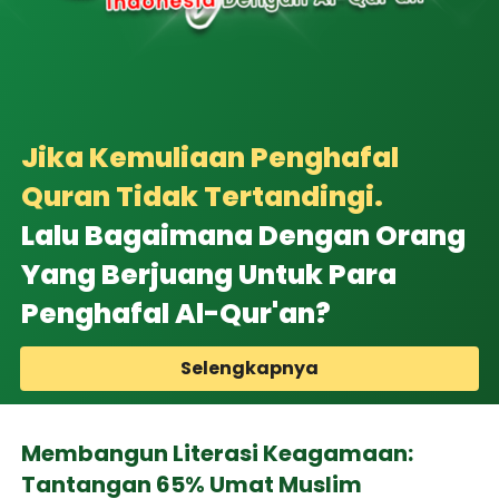
Jika Kemuliaan Penghafal 
Quran Tidak Tertandingi. 
Lalu Bagaimana Dengan Orang 
Yang Berjuang Untuk Para 
Penghafal Al-Qur'an?
Selengkapnya
`
Membangun Literasi Keagamaan: 
Tantangan 65% Umat Muslim 